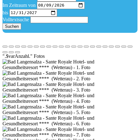
Im Zeitraum von
bis
Volltextsuche
Suchen
".$varAnzahl." Fotos