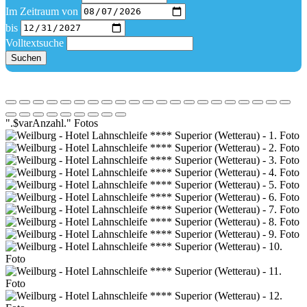
Im Zeitraum von
bis
Volltextsuche
Suchen
".$varAnzahl." Fotos