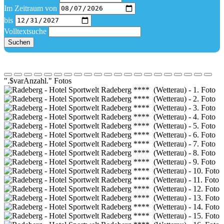
Im Zeitraum von
bis
Volltextsuche
Suchen
".$varAnzahl." Fotos