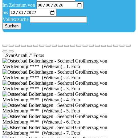
Im Zeitraum von
bis
Volltextsuche
Suchen
".$varAnzahl." Fotos