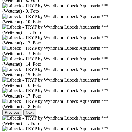
Previous
Next