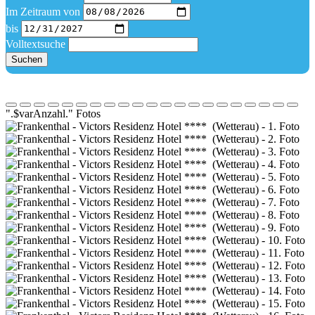
Im Zeitraum von
bis
Volltextsuche
Suchen
".$varAnzahl." Fotos