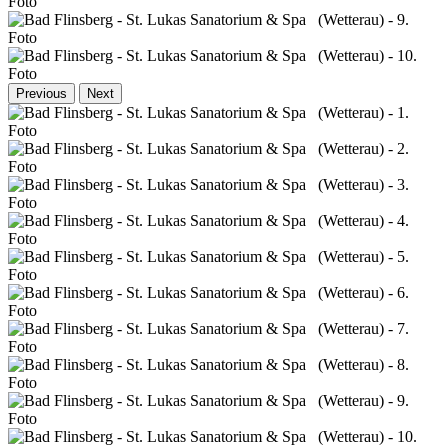
Previous
Next