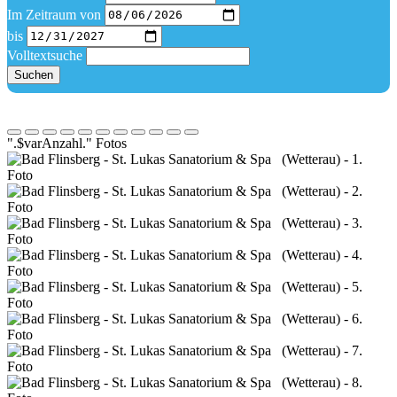
Im Zeitraum von
bis
Volltextsuche
Suchen
".$varAnzahl." Fotos