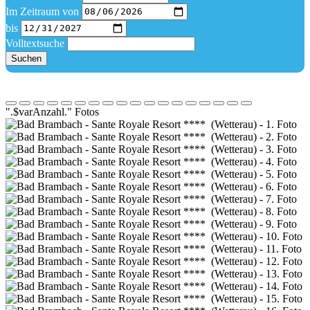
Im Zeitraum von
bis
Volltextsuche
Suchen
".$varAnzahl." Fotos