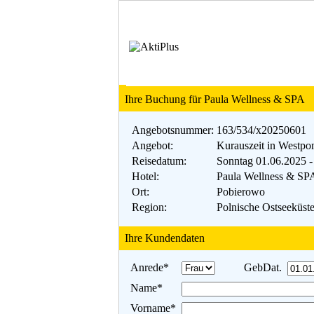
Ihre Buchung für Paula Wellness & SPA
Angebotsnummer:
163/534/x20250601
Angebot:
Kurauszeit in Westp
Reisedatum:
Sonntag 01.06.2025 -
Hotel:
Paula Wellness & SP
Ort:
Pobierowo
Region:
Polnische Ostseeküst
Ihre Kundendaten
Anrede*
GebDat.
Name*
Vorname*