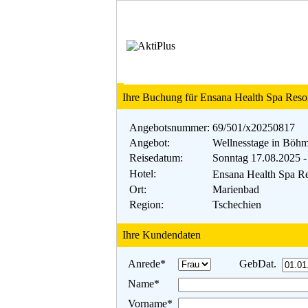
Ihre Buchung für Ensana Health Spa Resor
Angebotsnummer:
69/501/x20250817
Angebot:
Wellnesstage in Böh
Reisedatum:
Sonntag 17.08.2025 -
Hotel:
Ensana Health Spa Re
Ort:
Marienbad
Region:
Tschechien
Ihre Kundendaten
Anrede*
GebDat.
Name*
Vorname*